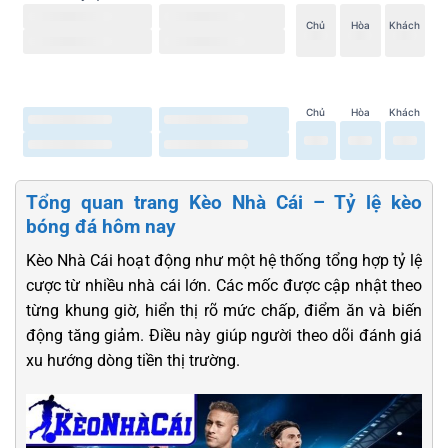
Tổng quan trang Kèo Nhà Cái – Tỷ lệ kèo
bóng đá hôm nay
Kèo Nhà Cái hoạt động như một hệ thống tổng hợp tỷ lệ
cược từ nhiều nhà cái lớn. Các mốc được cập nhật theo
từng khung giờ, hiển thị rõ mức chấp, điểm ăn và biến
động tăng giảm. Điều này giúp người theo dõi đánh giá
xu hướng dòng tiền thị trường.