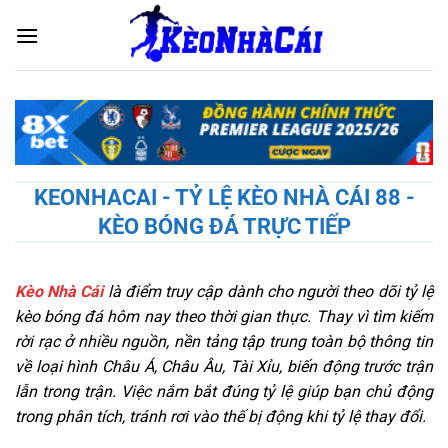
Bỏ
qua
nội
dung
KEONHACAI - TỶ LỆ KÈO NHÀ CÁI 88 -
KÈO BÓNG ĐÁ TRỰC TIẾP
Kèo Nhà Cái
là điểm truy cập dành cho người theo dõi tỷ lệ
kèo bóng đá hôm nay theo thời gian thực. Thay vì tìm kiếm
rời rạc ở nhiều nguồn, nền tảng tập trung toàn bộ thông tin
về loại hình Châu Á, Châu Âu, Tài Xỉu, biến động trước trận
lẫn trong trận. Việc nắm bắt đúng tỷ lệ giúp bạn chủ động
trong phân tích, tránh rơi vào thế bị động khi tỷ lệ thay đổi.